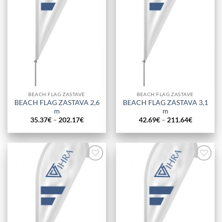
BEACH FLAG ZASTAVE
BEACH FLAG ZASTAVE
BEACH FLAG ZASTAVA 2,6
BEACH FLAG ZASTAVA 3,1
m
m
Cenovni
Cenovni
35.37
€
–
202.17
€
42.69
€
–
211.64
€
razpon:
razpon:
od
od
35.37€
42.69€
do
do
202.17€
211.64€
Add to
Add to
Wishlist
Wishlist