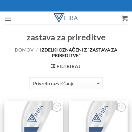
Skoči
na
vsebino
zastava za prireditve
DOMOV
/
IZDELKI OZNAČENI Z “ZASTAVA ZA
PRIREDITVE”
FILTRIRAJ
Add to
Add to
Wishlist
Wishlist