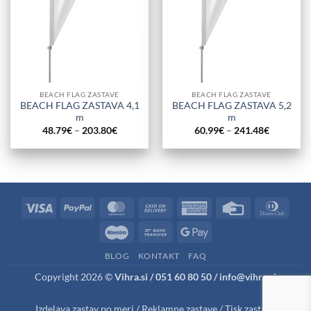
BEACH FLAG ZASTAVE
BEACH FLAG ZASTAVE
BEACH FLAG ZASTAVA 4,1
BEACH FLAG ZASTAVA 5,2
m
m
Cenovni
Cenovni
48.79
€
–
203.80
€
60.99
€
–
241.48
€
razpon:
razpon:
od
od
48.79€
60.99€
do
do
203.80€
241.48€
Visa
PayPal
MasterCard
Cash
American
Credit
Dinne
On
Express
Card
Club
Maestro
Bank
Google
Delivery
Transfer
Pay
BLOG
KONTAKT
FAQ
Copyright 2026 ©
Vihra.si / 051 60 80 50 / info@vihra.si
Izdelava zastav po meri
/
Reklamne zastave
/
Tisk zastave