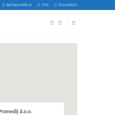
INFO@VIHRA.SI
7:00
051608050
Promedij d.o.o.