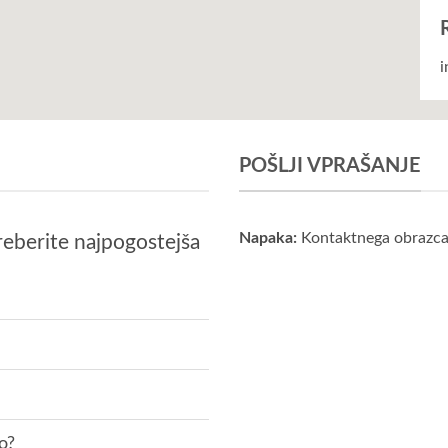
i
POŠLJI VPRAŠANJE
Napaka:
Kontaktnega obrazca 
reberite najpogostejša
o?