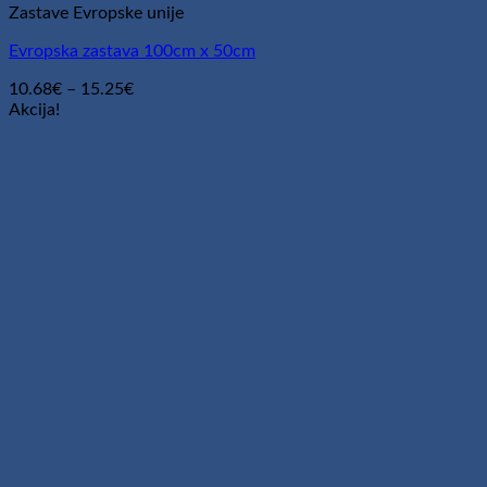
Zastave Evropske unije
Evropska zastava 100cm x 50cm
Cenovni
10.68
€
–
15.25
€
razpon:
Akcija!
od
10.68€
do
15.25€