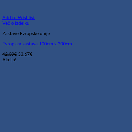
Add to Wishlist
Več o izdelku
Zastave Evropske unije
Evropska zastava 100cm x 300cm
Izvirna
Trenutna
42.09
€
33.67
€
cena
cena
Akcija!
je
je:
bila:
33.67€.
42.09€.