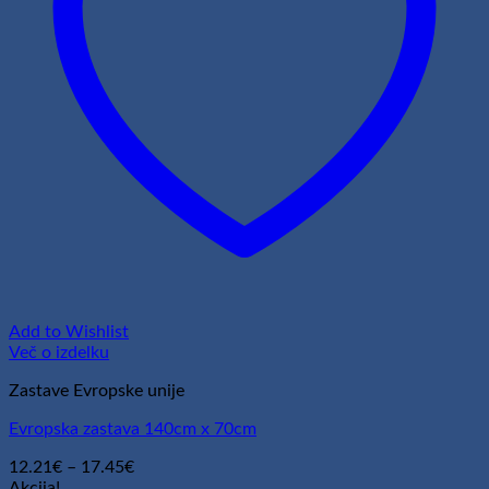
Add to Wishlist
Več o izdelku
Zastave Evropske unije
Evropska zastava 140cm x 70cm
Cenovni
12.21
€
–
17.45
€
razpon:
Akcija!