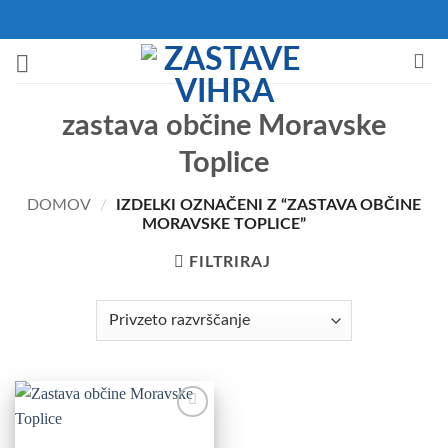
Skoči
na
vsebino
zastava občine Moravske
Toplice
DOMOV
/
IZDELKI OZNAČENI Z “ZASTAVA OBČINE
MORAVSKE TOPLICE”
FILTRIRAJ
Add to
Wishlist