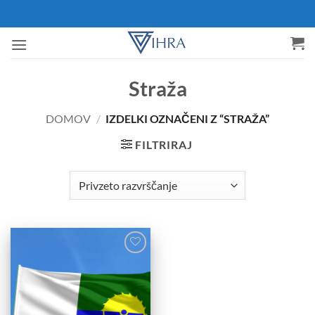
Skoči
na
vsebino
Straža
DOMOV
/
IZDELKI OZNAČENI Z “STRAŽA”
FILTRIRAJ
Add to
Wishlist