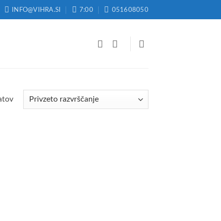
INFO@VIHRA.SI
7:00
051608050
atov