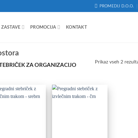
PROMEDIJ D.O.O.
ZASTAVE
PROMOCIJA
KONTAKT
ostora
Prikaz vseh 2 rezult
STEBRIČEK ZA ORGANIZACIJO
Add to
Add to
Wishlist
Wishlist