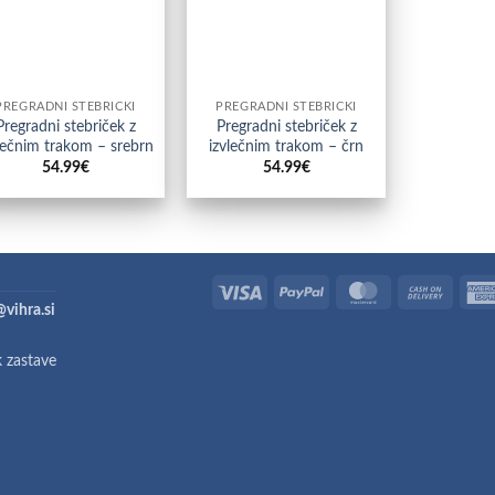
PREGRADNI STEBRIČKI
PREGRADNI STEBRIČKI
Pregradni stebriček z
Pregradni stebriček z
lečnim trakom – srebrn
izvlečnim trakom – črn
54.99
€
54.99
€
Visa
PayPal
MasterCard
Cash
@vihra.si
On
Deliver
k zastave