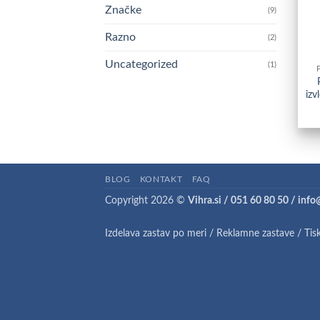
Značke
(9)
Razno
(2)
Uncategorized
(1)
izv
BLOG
KONTAKT
FAQ
Copyright 2026 ©
Vihra.si / 051 60 80 50 / info
Izdelava zastav po meri
/
Reklamne zastave
/
Tis