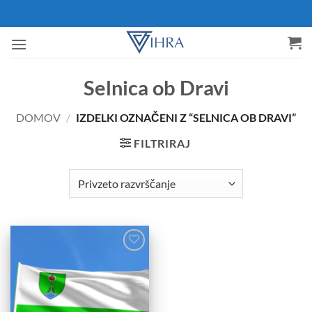
Skoči
na
vsebino
Selnica ob Dravi
DOMOV
/
IZDELKI OZNAČENI Z “SELNICA OB DRAVI”
FILTRIRAJ
Add to
Wishlist