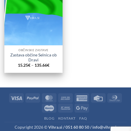
OBČINSKE ZASTAVE
Zastava občine Selnica ob
Dravi
Cenovni
15.25
€
–
135.66
€
razpon:
od
15.25€
do
135.66€
Visa
PayPal
MasterCard
Cash
American
Credit
Dinne
On
Express
Card
Club
Maestro
Bank
Google
Delivery
Transfer
Pay
BLOG
KONTAKT
FAQ
Copyright 2026 ©
Vihra.si / 051 60 80 50 / info@vihra.si