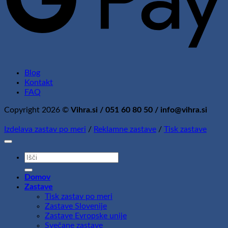
Blog
Kontakt
FAQ
Copyright 2026 ©
Vihra.si / 051 60 80 50 / info@vihra.si
Izdelava zastav po meri
/
Reklamne zastave
/
Tisk zastave
Išči:
Domov
Zastave
Tisk zastav po meri
Zastave Slovenije
Zastave Evropske unije
Svečane zastave