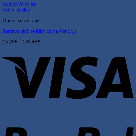
Add to Wishlist
Več o izdelku
Občinske zastave
Zastava občine Ribnica na Pohorju
Cenovni
15.25
€
–
135.66
€
razpon:
V
od
15.25€
do
135.66€
P