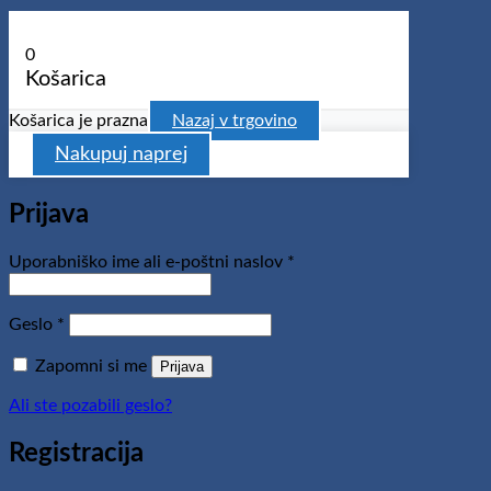
0
Košarica
Košarica je prazna
Nazaj v trgovino
Nakupuj naprej
Prijava
Zahtevano
Uporabniško ime ali e-poštni naslov
*
Zahtevano
Geslo
*
Zapomni si me
Prijava
Ali ste pozabili geslo?
Registracija