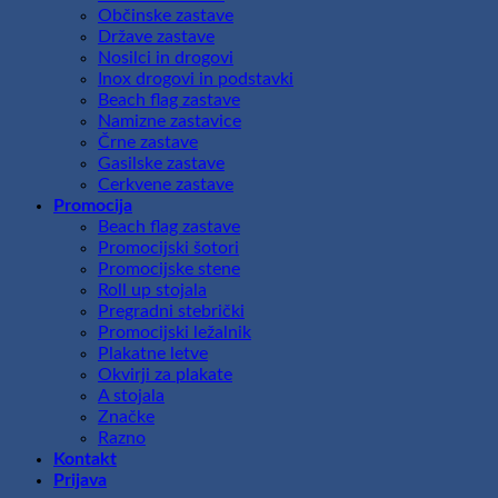
Občinske zastave
Države zastave
Nosilci in drogovi
Inox drogovi in podstavki
Beach flag zastave
Namizne zastavice
Črne zastave
Gasilske zastave
Cerkvene zastave
Promocija
Beach flag zastave
Promocijski šotori
Promocijske stene
Roll up stojala
Pregradni stebrički
Promocijski ležalnik
Plakatne letve
Okvirji za plakate
A stojala
Značke
Razno
Kontakt
Prijava