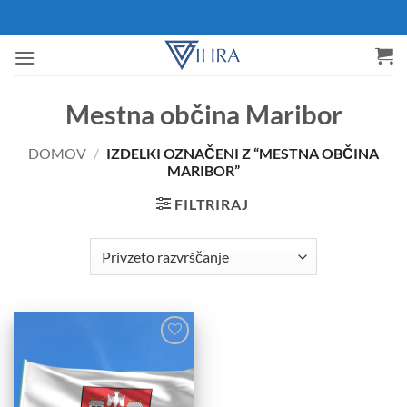
Skoči
na
vsebino
Mestna občina Maribor
DOMOV
/
IZDELKI OZNAČENI Z “MESTNA OBČINA
MARIBOR”
FILTRIRAJ
Add to
Wishlist