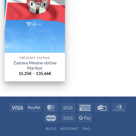
OBČINSKE ZASTAVE
Zastava Mestne občine
Maribor
Cenovni
15.25
€
–
135.66
€
razpon:
od
15.25€
do
135.66€
Visa
PayPal
MasterCard
Cash
American
Credit
Dinne
On
Express
Card
Club
Maestro
Bank
Google
Delivery
Transfer
Pay
BLOG
KONTAKT
FAQ