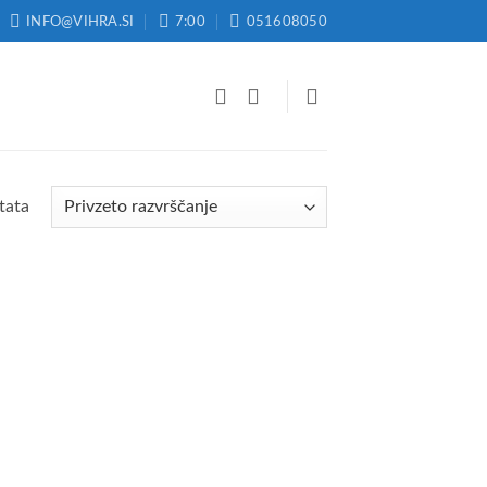
INFO@VIHRA.SI
7:00
051608050
tata