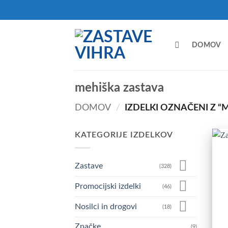
Skoči
na
vsebino
DOMOV
mehiška zastava
DOMOV
/
IZDELKI OZNAČENI Z “
KATEGORIJE IZDELKOV
Zastave
(328)
Promocijski izdelki
(46)
Nosilci in drogovi
(18)
Značke
(9)