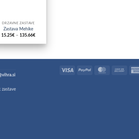
DRŽAVNE ZASTAVE
Zastava Mehike
Cenovni
15.25
€
–
135.66
€
razpon:
od
15.25€
do
135.66€
Visa
PayPal
MasterCard
Cash
@vihra.si
On
Deliver
k zastave