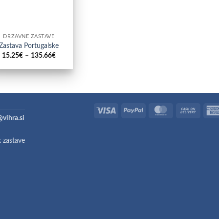
DRŽAVNE ZASTAVE
Zastava Portugalske
Cenovni
15.25
€
–
135.66
€
razpon:
od
15.25€
do
135.66€
Visa
PayPal
MasterCard
Cash
@vihra.si
On
Deliver
k zastave