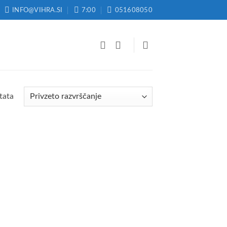
INFO@VIHRA.SI
7:00
051608050
tata