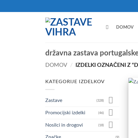
Skoči
na
vsebino
DOMOV
državna zastava portugalsk
DOMOV
/
IZDELKI OZNAČENI Z 
KATEGORIJE IZDELKOV
Zastave
(328)
Promocijski izdelki
(46)
Nosilci in drogovi
(18)
Značke
(9)