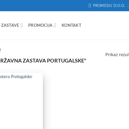
PROMEDIJ D.O.O.
ZASTAVE
PROMOCIJA
KONTAKT
e
Prikaz rezul
“DRŽAVNA ZASTAVA PORTUGALSKE”
Add to
Wishlist