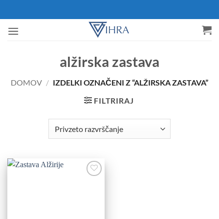
Skoči
na
vsebino
alžirska zastava
DOMOV
/
IZDELKI OZNAČENI Z “ALŽIRSKA ZASTAVA”
FILTRIRAJ
Add to
Wishlist