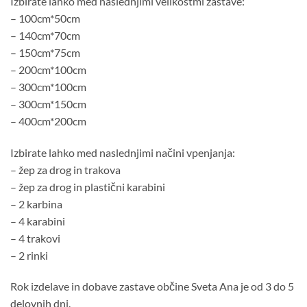
Izbirate lahko med naslednjimi velikostmi zastave:
– 100cm*50cm
– 140cm*70cm
– 150cm*75cm
– 200cm*100cm
– 300cm*100cm
– 300cm*150cm
– 400cm*200cm
Izbirate lahko med naslednjimi načini vpenjanja:
– žep za drog in trakova
– žep za drog in plastični karabini
– 2 karbina
– 4 karabini
– 4 trakovi
– 2 rinki
Rok izdelave in dobave zastave občine Sveta Ana je od 3 do 5
delovnih dni.