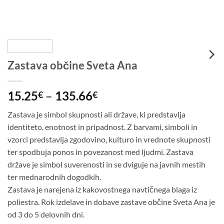
Zastava občine Sveta Ana
Cenovni
15.25
–
135.66
€
€
razpon:
Zastava je simbol skupnosti ali države, ki predstavlja
od
identiteto, enotnost in pripadnost. Z barvami, simboli in
15.25€
vzorci predstavlja zgodovino, kulturo in vrednote skupnosti
do
ter spodbuja ponos in povezanost med ljudmi. Zastava
135.66€
države je simbol suverenosti in se dviguje na javnih mestih
ter mednarodnih dogodkih.
Zastava je narejena iz kakovostnega navtičnega blaga iz
poliestra. Rok izdelave in dobave zastave občine Sveta Ana je
od 3 do 5 delovnih dni.