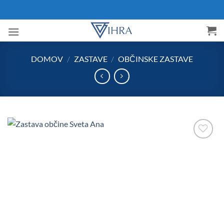
Skoči
na
vsebino
DOMOV
/
ZASTAVE
/
OBČINSKE ZASTAVE
Add to
Wishlist