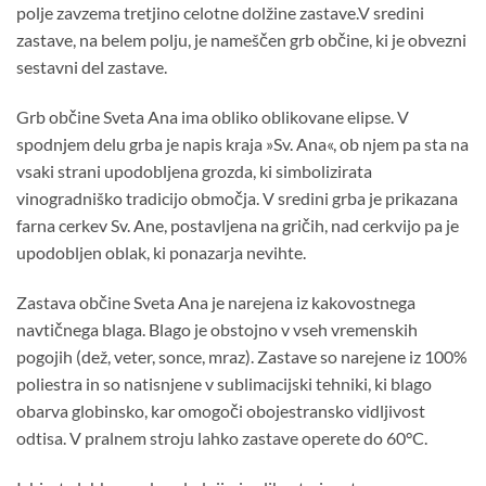
polje zavzema tretjino celotne dolžine zastave.V sredini
zastave, na belem polju, je nameščen grb občine, ki je obvezni
sestavni del zastave.
Grb občine Sveta Ana ima obliko oblikovane elipse. V
spodnjem delu grba je napis kraja »Sv. Ana«, ob njem pa sta na
vsaki strani upodobljena grozda, ki simbolizirata
vinogradniško tradicijo območja. V sredini grba je prikazana
farna cerkev Sv. Ane, postavljena na gričih, nad cerkvijo pa je
upodobljen oblak, ki ponazarja nevihte.
Zastava občine Sveta Ana je narejena iz kakovostnega
navtičnega blaga. Blago je obstojno v vseh vremenskih
pogojih (dež, veter, sonce, mraz). Zastave so narejene iz 100%
poliestra in so natisnjene v sublimacijski tehniki, ki blago
obarva globinsko, kar omogoči obojestransko vidljivost
odtisa. V pralnem stroju lahko zastave operete do 60°C.