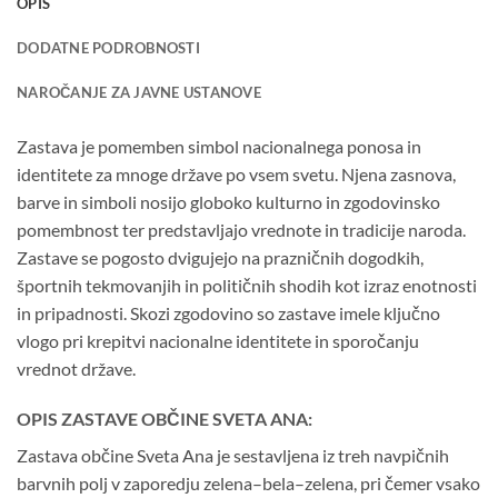
OPIS
DODATNE PODROBNOSTI
NAROČANJE ZA JAVNE USTANOVE
Zastava je pomemben simbol nacionalnega ponosa in
identitete za mnoge države po vsem svetu. Njena zasnova,
barve in simboli nosijo globoko kulturno in zgodovinsko
pomembnost ter predstavljajo vrednote in tradicije naroda.
Zastave se pogosto dvigujejo na prazničnih dogodkih,
športnih tekmovanjih in političnih shodih kot izraz enotnosti
in pripadnosti. Skozi zgodovino so zastave imele ključno
vlogo pri krepitvi nacionalne identitete in sporočanju
vrednot države.
OPIS ZASTAVE OBČINE SVETA ANA:
Zastava občine Sveta Ana je sestavljena iz treh navpičnih
barvnih polj v zaporedju zelena–bela–zelena, pri čemer vsako