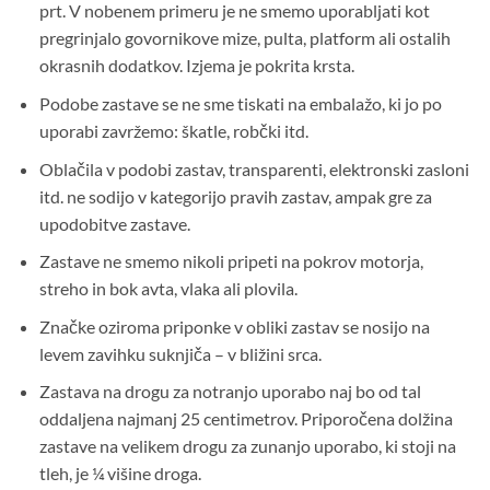
prt. V nobenem primeru je ne smemo uporabljati kot
pregrinjalo govornikove mize, pulta, platform ali ostalih
okrasnih dodatkov. Izjema je pokrita krsta.
Podobe zastave se ne sme tiskati na embalažo, ki jo po
uporabi zavržemo: škatle, robčki itd.
Oblačila v podobi zastav, transparenti, elektronski zasloni
itd. ne sodijo v kategorijo pravih zastav, ampak gre za
upodobitve zastave.
Zastave ne smemo nikoli pripeti na pokrov motorja,
streho in bok avta, vlaka ali plovila.
Značke oziroma priponke v obliki zastav se nosijo na
levem zavihku suknjiča – v bližini srca.
Zastava na drogu za notranjo uporabo naj bo od tal
oddaljena najmanj 25 centimetrov. Priporočena dolžina
zastave na velikem drogu za zunanjo uporabo, ki stoji na
tleh, je ¼ višine droga.