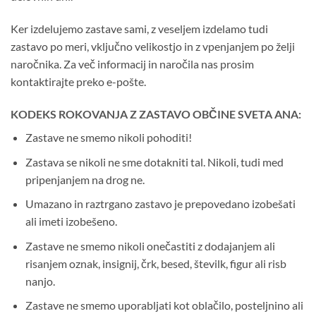
Ker izdelujemo zastave sami, z veseljem izdelamo tudi
zastavo po meri, vključno velikostjo in z vpenjanjem po želji
naročnika. Za več informacij in naročila nas prosim
kontaktirajte preko e-pošte.
KODEKS ROKOVANJA Z ZASTAVO OBČINE SVETA ANA:
Zastave ne smemo nikoli pohoditi!
Zastava se nikoli ne sme dotakniti tal. Nikoli, tudi med
pripenjanjem na drog ne.
Umazano in raztrgano zastavo je prepovedano izobešati
ali imeti izobešeno.
Zastave ne smemo nikoli onečastiti z dodajanjem ali
risanjem oznak, insignij, črk, besed, številk, figur ali risb
nanjo.
Zastave ne smemo uporabljati kot oblačilo, posteljnino ali