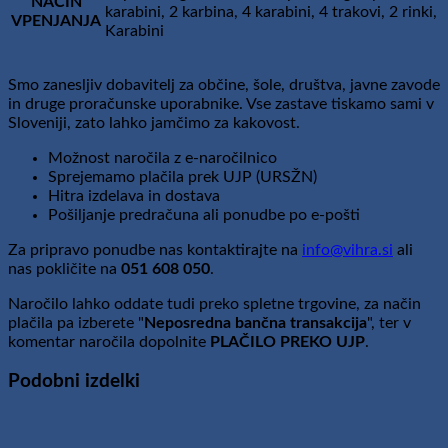
NAČIN
karabini, 2 karbina, 4 karabini, 4 trakovi, 2 rinki,
VPENJANJA
Karabini
Smo zanesljiv dobavitelj za občine, šole, društva, javne zavode
in druge proračunske uporabnike. Vse zastave tiskamo sami v
Sloveniji, zato lahko jamčimo za kakovost.
Možnost naročila z e-naročilnico
Sprejemamo plačila prek UJP (URSŽN)
Hitra izdelava in dostava
Pošiljanje predračuna ali ponudbe po e-pošti
Za pripravo ponudbe nas kontaktirajte na
info@vihra.si
ali
nas pokličite na
051 608 050
.
Naročilo lahko oddate tudi preko spletne trgovine, za način
plačila pa izberete "
Neposredna bančna transakcija
", ter v
komentar naročila dopolnite
PLAČILO PREKO UJP
.
Podobni izdelki