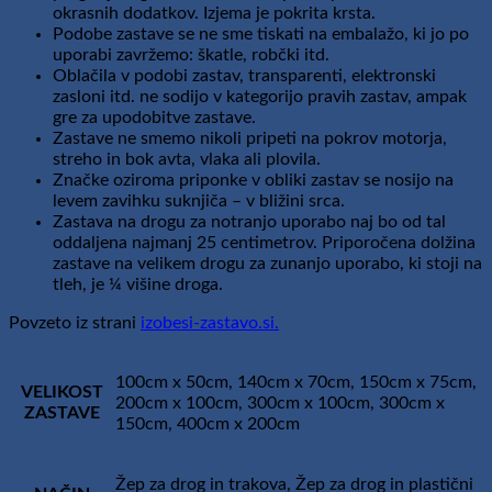
okrasnih dodatkov. Izjema je pokrita krsta.
Podobe zastave se ne sme tiskati na embalažo, ki jo po
uporabi zavržemo: škatle, robčki itd.
Oblačila v podobi zastav, transparenti, elektronski
zasloni itd. ne sodijo v kategorijo pravih zastav, ampak
gre za upodobitve zastave.
Zastave ne smemo nikoli pripeti na pokrov motorja,
streho in bok avta, vlaka ali plovila.
Značke oziroma priponke v obliki zastav se nosijo na
levem zavihku suknjiča – v bližini srca.
Zastava na drogu za notranjo uporabo naj bo od tal
oddaljena najmanj 25 centimetrov. Priporočena dolžina
zastave na velikem drogu za zunanjo uporabo, ki stoji na
tleh, je ¼ višine droga.
Povzeto iz strani
izobesi-zastavo.si.
100cm x 50cm, 140cm x 70cm, 150cm x 75cm,
VELIKOST
200cm x 100cm, 300cm x 100cm, 300cm x
ZASTAVE
150cm, 400cm x 200cm
Žep za drog in trakova, Žep za drog in plastični