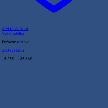
Add to Wishlist
Več o izdelku
Državne zastave
Zastava Litve
Cenovni
15.25
€
–
135.66
€
razpon:
od
15.25€
do
135.66€