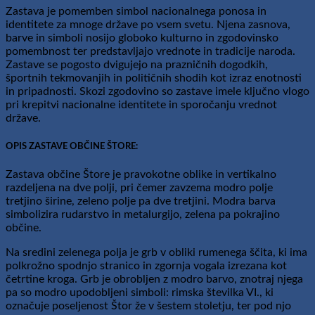
Zastava je pomemben simbol nacionalnega ponosa in
identitete za mnoge države po vsem svetu. Njena zasnova,
barve in simboli nosijo globoko kulturno in zgodovinsko
pomembnost ter predstavljajo vrednote in tradicije naroda.
Zastave se pogosto dvigujejo na prazničnih dogodkih,
športnih tekmovanjih in političnih shodih kot izraz enotnosti
in pripadnosti. Skozi zgodovino so zastave imele ključno vlogo
pri krepitvi nacionalne identitete in sporočanju vrednot
države.
OPIS ZASTAVE OBČINE ŠTORE:
Zastava občine Štore je pravokotne oblike in vertikalno
razdeljena na dve polji, pri čemer zavzema modro polje
tretjino širine, zeleno polje pa dve tretjini. Modra barva
simbolizira rudarstvo in metalurgijo, zelena pa pokrajino
občine.
Na sredini zelenega polja je grb v obliki rumenega ščita, ki ima
polkrožno spodnjo stranico in zgornja vogala izrezana kot
četrtine kroga. Grb je obrobljen z modro barvo, znotraj njega
pa so modro upodobljeni simboli: rimska številka VI., ki
označuje poseljenost Štor že v šestem stoletju, ter pod njo