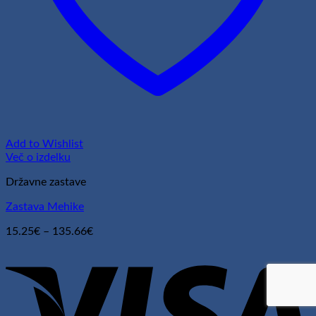
Add to Wishlist
Več o izdelku
Državne zastave
Zastava Mehike
Cenovni
15.25
€
–
135.66
€
razpon:
V
od
15.25€
do
135.66€