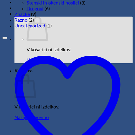
Stenski in okenski nosilci
(8)
Drogovi
(6)
Značke
(9)
Razno
(2)
Uncategorized
(1)
V košarici ni izdelkov.
Nazaj v trgovino
Košarica
V košarici ni izdelkov.
Nazaj v trgovino