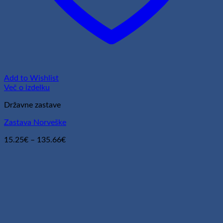
Add to Wishlist
Več o izdelku
Državne zastave
Zastava Norveške
Cenovni
15.25
€
–
135.66
€
razpon:
od
15.25€
do
135.66€