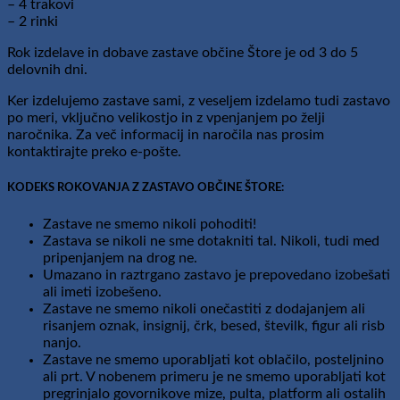
– 4 trakovi
– 2 rinki
Rok izdelave in dobave zastave občine Štore je od 3 do 5
delovnih dni.
Ker izdelujemo zastave sami, z veseljem izdelamo tudi zastavo
po meri, vključno velikostjo in z vpenjanjem po želji
naročnika. Za več informacij in naročila nas prosim
kontaktirajte preko e-pošte.
KODEKS ROKOVANJA Z ZASTAVO OBČINE ŠTORE:
Zastave ne smemo nikoli pohoditi!
Zastava se nikoli ne sme dotakniti tal. Nikoli, tudi med
pripenjanjem na drog ne.
Umazano in raztrgano zastavo je prepovedano izobešati
ali imeti izobešeno.
Zastave ne smemo nikoli onečastiti z dodajanjem ali
risanjem oznak, insignij, črk, besed, številk, figur ali risb
nanjo.
Zastave ne smemo uporabljati kot oblačilo, posteljnino
ali prt. V nobenem primeru je ne smemo uporabljati kot
pregrinjalo govornikove mize, pulta, platform ali ostalih