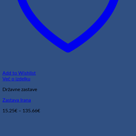
Add to Wishlist
Več o izdelku
Državne zastave
Zastava Irana
Cenovni
15.25
€
–
135.66
€
razpon:
od
15.25€
do