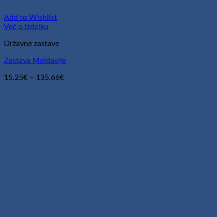
Add to Wishlist
Več o izdelku
Državne zastave
Zastava Moldavije
Cenovni
15.25
€
–
135.66
€
razpon:
od
15.25€
do
135.66€