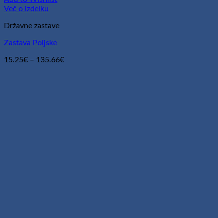
Več o izdelku
Državne zastave
Zastava Poljske
Cenovni
15.25
€
–
135.66
€
razpon:
od
15.25€
do
135.66€