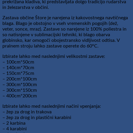
prekrižana kladiva, ki predstavljata dolgo tradicijo rudarstva
in železarstva v občini.
Zastava občine Štore je narejena iz kakovostnega navtičnega
blaga. Blago je obstojno v vseh vremenskih pogojih (dež,
veter, sonce, mraz). Zastave so narejene iz 100% poliestra in
so natisnjene v sublimacijski tehniki, ki blago obarva
globinsko, kar omogoči obojestransko vidljivost odtisa. V
pralnem stroju lahko zastave operete do 60°C.
Izbirate lahko med naslednjimi velikostmi zastave:
– 100cm*50cm
– 140cm*70cm
– 150cm*75cm
– 200cm*100cm
– 300cm*100cm
– 300cm*150cm
– 400cm*200cm
Izbirate lahko med naslednjimi načini vpenjanja:
– žep za drog in trakova
– žep za drog in plastični karabini
– 2 karbina
– 4 karabini