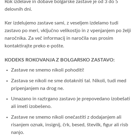
Rok izdelave in dobave bolgarske zastave je od 3 do 5
delovnih dni.
Ker izdelujemo zastave sami, z veseljem izdelamo tudi
zastavo po meri, vključno velikostjo in z vpenjanjem po želji
naročnika. Za več informacij in naročila nas prosim
kontaktirajte preko e-pošte.
KODEKS ROKOVANJA Z BOLGARSKO ZASTAVO:
Zastave ne smemo nikoli pohoditi!
Zastava se nikoli ne sme dotakniti tal. Nikoli, tudi med
pripenjanjem na drog ne.
Umazano in raztrgano zastavo je prepovedano izobešati
ali imeti izobešeno.
Zastave ne smemo nikoli onečastiti z dodajanjem ali
risanjem oznak, insignij, črk, besed, številk, figur ali risb
nanjo.