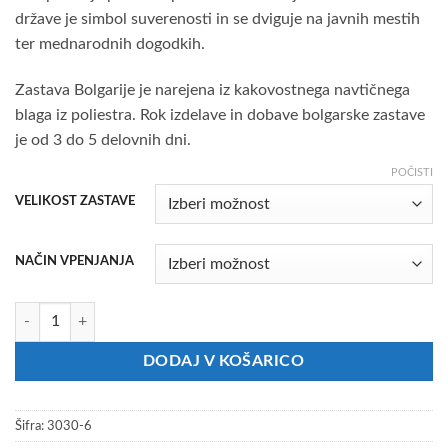
135.66€
države je simbol suverenosti in se dviguje na javnih mestih
ter mednarodnih dogodkih.
Zastava Bolgarije je narejena iz kakovostnega navtičnega
blaga iz poliestra. Rok izdelave in dobave bolgarske zastave
je od 3 do 5 delovnih dni.
POČISTI
VELIKOST ZASTAVE
NAČIN VPENJANJA
Zastava Bolgarije količina
DODAJ V KOŠARICO
Šifra:
3030-6