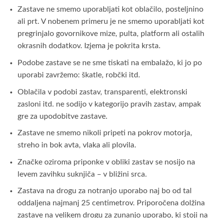
Zastave ne smemo uporabljati kot oblačilo, posteljnino
ali prt. V nobenem primeru je ne smemo uporabljati kot
pregrinjalo govornikove mize, pulta, platform ali ostalih
okrasnih dodatkov. Izjema je pokrita krsta.
Podobe zastave se ne sme tiskati na embalažo, ki jo po
uporabi zavržemo: škatle, robčki itd.
Oblačila v podobi zastav, transparenti, elektronski
zasloni itd. ne sodijo v kategorijo pravih zastav, ampak
gre za upodobitve zastave.
Zastave ne smemo nikoli pripeti na pokrov motorja,
streho in bok avta, vlaka ali plovila.
Značke oziroma priponke v obliki zastav se nosijo na
levem zavihku suknjiča – v bližini srca.
Zastava na drogu za notranjo uporabo naj bo od tal
oddaljena najmanj 25 centimetrov. Priporočena dolžina
zastave na velikem drogu za zunanjo uporabo, ki stoji na