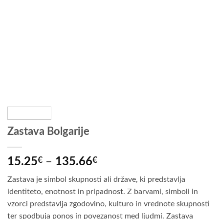
Zastava Bolgarije
Cenovni
15.25
€
–
135.66
€
razpon:
Zastava je simbol skupnosti ali države, ki predstavlja
od
identiteto, enotnost in pripadnost. Z barvami, simboli in
15.25€
vzorci predstavlja zgodovino, kulturo in vrednote skupnosti
do
ter spodbuja ponos in povezanost med ljudmi. Zastava