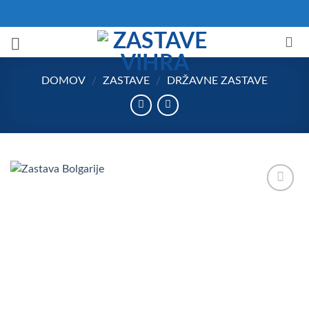
Skoči
na
vsebino
DOMOV
/
ZASTAVE
/
DRŽAVNE ZASTAVE
Add to
Wishlist