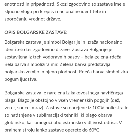
enotnosti in pripadnosti. Skozi zgodovino so zastave imele
ključno vlogo pri krepitvi nacionalne identitete in
sporočanju vrednot države.
OPIS BOLGARSKE ZASTAVE:
Bolgarska zastava je simbol Bolgarije in izraža nacionalno
identiteto ter zgodovino države. Zastava Bolgarije je
sestavljena iz treh vodoravnih pasov – bela-zelena-rdeča.
Bela barva simbolizira mir. Zelena barva predstavlja
bolgarsko zemljo in njeno plodnost. Rdeča barva simbolizira
pogum ljudstva.
Bolgarska zastava je narejena iz kakovostnega navtičnega
blaga. Blago je obstojno v vseh vremenskih pogojih (dež,
veter, sonce, mraz). Zastave so narejene iz 100% poliestra in
so natisnjene v sublimacijski tehniki, ki blago obarva
globinsko, kar omogoči obojestransko vidljivost odtisa. V
pralnem stroju lahko zastave operete do 60°C.