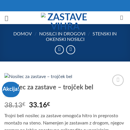
Skoči
na
vsebino
DOMOV
/
NOSILCI IN DROGOVI
/
STENSKI IN
OKENSKI NOSILCI
Nosilec za zastave – trojček bel
Akcija!
Add to
Wishlist
Izvirna
Trenutna
38.13
€
33.16
€
cena
cena
Trojni beli nosilec za zastave omogoča hitro in preprosto
je
je:
montažo na steno. Namenjen je zastavam z drogom, njegov
bila:
33.16€.