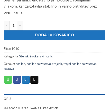
premer pa lahko enostavno prilagodite z vpenjalnim
38.13€.
vijakom, kar zagotavlja stabilno in varno pritrditev brez
premikanja.
Nosilec za zastave – trojček bel količina
DODAJ V KOŠARICO
Šifra:
1010
Kategorija:
Stenski in okenski nosilci
Oznake:
nosilec
,
nosilec za zastavo
,
trojcek
,
trojni nosilec za zastave
,
zastava
OPIS
NAROČANJE ZA JAVNE USTANOVE