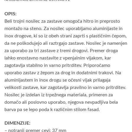
OPIS:
Beli trojni nosilec za zastave omogoča hitro in preprosto
montažo na steno. Za nosilec uporabljamo aluminijaste in
inox drogove, ki so iz obeh strani zaprti s plastičnim čepom,
da ne poškodujejo ali raztrgajo zastave. Nosilec je namenjen
za uporabo za tri zastave z tremi drogovi. Premer droga
lahko enostavno nastavite z vpenjalnim vijakom, kar
zagotavlja stabilno in varno pritrditev. Priporočamo
uporabo zastav z žepom za drog in dodatnimi trakovi. Na
aluminijastem in inox drogu se očesni vijak prilagaja
velikosti zastave, kar zagotavlja pravilno in varno pritrditev.
Nosilec je izdelan iz trpežnega materiala, primeren za
domačo ali poslovno uporabo, njegova nevpadljiva bela
barva pa se lepo poda k različnim stilom fasad.
DIMENZIJE:
– notranji premer cevi: 37 mm