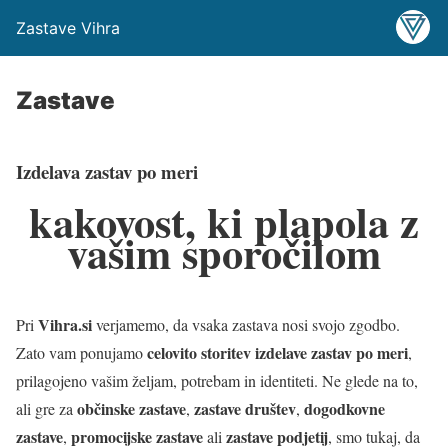
Zastave Vihra
Zastave
Izdelava zastav po meri
kakovost, ki plapola z
vašim sporočilom
Vihra.si
Pri
verjamemo, da vsaka zastava nosi svojo zgodbo.
celovito storitev izdelave zastav po meri
Zato vam ponujamo
,
prilagojeno vašim željam, potrebam in identiteti. Ne glede na to,
občinske zastave
zastave društev
dogodkovne
ali gre za
,
,
zastave
promocijske zastave
zastave podjetij
,
ali
, smo tukaj, da